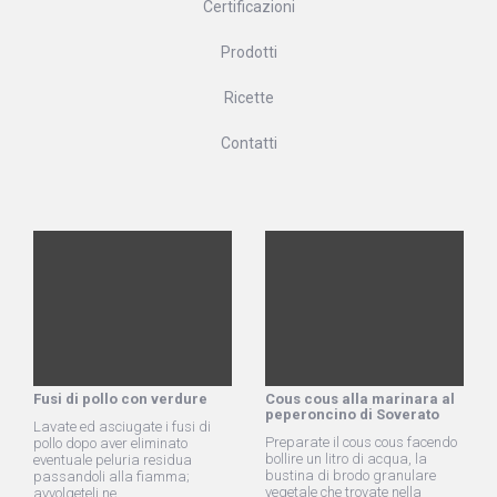
Certificazioni
Prodotti
Ricette
Contatti
Fusi di pollo con verdure
Cous cous alla marinara al
peperoncino di Soverato
Lavate ed asciugate i fusi di
Preparate il cous cous facendo
pollo dopo aver eliminato
bollire un litro di acqua, la
eventuale peluria residua
bustina di brodo granulare
passandoli alla fiamma;
vegetale che trovate nella
avvolgeteli ne...