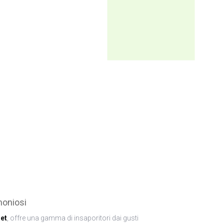
moniosi
et
, offre una gamma di insaporitori dai gusti