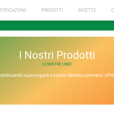
RTIFICAZIONI
PRODOTTI
RICETTE
C
I Nostri Prodotti
LE NOSTRE LINEE
tinuando a perseguire il nostro obiettivo primario: offrir