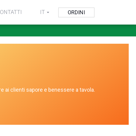
ONTATTI
IT
ORDINI
e ai clienti sapore e benessere a tavola.