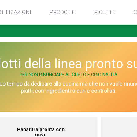
RTIFICAZIONI
PRODOTTI
RICETTE
C
otti della linea pronto s
PER NON RINUNCIARE AL GUSTO E ORIGINALITÀ
co tempo da dedicare alla cucina ma che non vuole rinunciar
piatti, con ingredienti sicuri e controllati.
Panatura pronta con
uovo