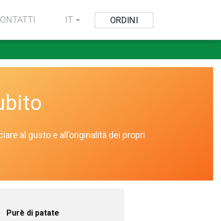
ONTATTI
IT
ORDINI
ubito
e al gusto e all’originalità dei propri
Purè di patate